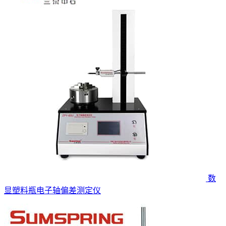
数
显塑料瓶电子轴偏差测定仪